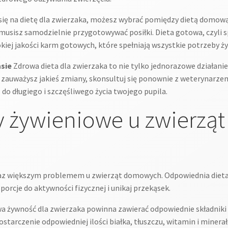
się na dietę dla zwierzaka, możesz wybrać pomiędzy dietą domo
usisz samodzielnie przygotowywać posiłki. Dieta gotowa, czyli sp
okiej jakości karm gotowych, które spełniają wszystkie potrzeby ż
sie
Zdrowa dieta dla zwierzaka to nie tylko jednorazowe działanie,
i zauważysz jakieś zmiany, skonsultuj się ponownie z weterynarze
 do długiego i szczęśliwego życia twojego pupila.
 żywieniowe u zwierząt 
raz większym problemem u zwierząt domowych. Odpowiednia dieta
j porcje do aktywności fizycznej i unikaj przekąsek.
a żywność dla zwierzaka powinna zawierać odpowiednie składnik
tarczenie odpowiedniej ilości białka, tłuszczu, witamin i minera