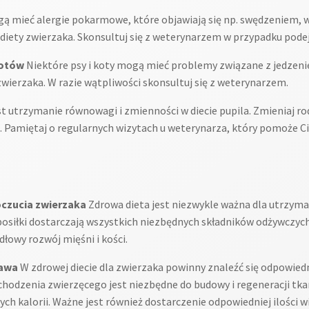
ą mieć alergie pokarmowe, które objawiają się np. swędzeniem, 
iety zwierzaka. Skonsultuj się z weterynarzem w przypadku podejr
kotów
Niektóre psy i koty mogą mieć problemy związane z jedzeniem
ierzaka. W razie wątpliwości skonsultuj się z weterynarzem.
t utrzymanie równowagi i zmienności w diecie pupila. Zmieniaj ro
Pamiętaj o regularnych wizytach u weterynarza, który pomoże Ci 
czucia zwierzaka
Zdrowa dieta jest niezwykle ważna dla utrzym
osiłki dostarczają wszystkich niezbędnych składników odżywczych
owy rozwój mięśni i kości.
tawa
W zdrowej diecie dla zwierzaka powinny znaleźć się odpowiednie
hodzenia zwierzęcego jest niezbędne do budowy i regeneracji tkan
h kalorii. Ważne jest również dostarczenie odpowiedniej ilości w