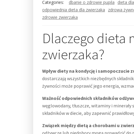
Categories:
dbanie o zdrowie pupila
dieta dl
odpowiednia dieta dla zwierzaka
zdrowa żywno
zdrowie zwierzaka
Dlaczego dieta 
zwierzaka?
Wpływ diety na kondycję i samopoczucie 
dostarczają wszystkich niezbędnych składni
żywności może poprawić jego energia, wzma
Ważność odpowiednich składników odżywc
węglowodany, tłuszcze, witaminy i minerały
składników w diecie, aby zapewnić prawidło
Związek między dietą a chorobami u zwier
odżywcze lub niedobory mogą prowadzić do p