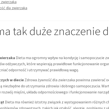
a zwierzaka
ść dla zwierzaka
ma tak duże znaczenie d
zwierzaka
Dieta ma ogromny wpływ na kondycję i samopoczucie zw
ków odżywczych, które wspierają prawidłowe funkcjonowanie orga
cniać odporność i utrzymywać prawidłową wagę.
zych w diecie
Zdrowa żywność dla zwierzaka powinna zawierać od
 są niezbędne do utrzymania zdrowia i dobrego samopoczucia. War
wy rozwój mięśni, układu odpornościowego i funkcjonowanie narz
ząt
Dieta ma również istotny związek z występowaniem różnych ch
roblemów zdrowotnych, takich jak otyłość, alergie, problemy z u