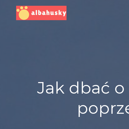
Skip
to
content
Jak dbać o
poprz