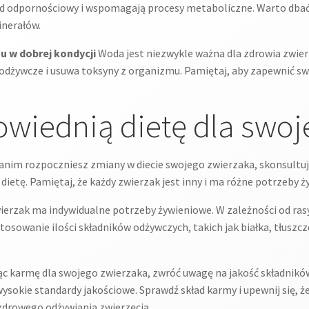
d odpornościowy i wspomagają procesy metaboliczne. Warto dbać 
inerałów.
u w dobrej kondycji
Woda jest niezwykle ważna dla zdrowia zwie
 odżywcze i usuwa toksyny z organizmu. Pamiętaj, aby zapewnić sw
wiednią dietę dla swoj
anim rozpoczniesz zmiany w diecie swojego zwierzaka, skonsultuj 
ietę. Pamiętaj, że każdy zwierzak jest inny i ma różne potrzeby ż
erzak ma indywidualne potrzeby żywieniowe. W zależności od rasy,
stosowanie ilości składników odżywczych, takich jak białka, tłuszc
c karmę dla swojego zwierzaka, zwróć uwagę na jakość składników
okie standardy jakościowe. Sprawdź skład karmy i upewnij się, że
zdrowego odżywiania zwierzęcia.