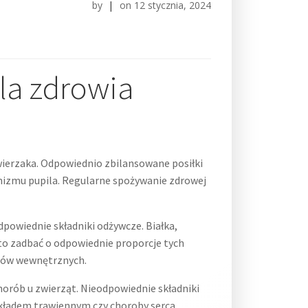
by
|
on
12 stycznia, 2024
la zdrowia
ierzaka. Odpowiednio zbilansowane posiłki
nizmu pupila. Regularne spożywanie zdrowej
powiednie składniki odżywcze. Białka,
to zadbać o odpowiednie proporcje tych
ądów wewnętrznych.
orób u zwierząt. Nieodpowiednie składniki
kładem trawiennym czy choroby serca.