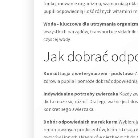
funkcjonowanie organizmu, wzmacniają ukła
pupili odpowiednią ilość różnych witamin i m
Woda - kluczowa dla utrzymania organizm
wszystkich narządów, transportuje składniki
czystej wody.
Jak dobrać odpo
Konsultacja z weterynarzem - podstawa
Z
zdrowia pupila i pomoże dobrać odpowiednią d
Indywidualne potrzeby zwierzaka
Każdy zwi
dieta może się różnić. Dlatego ważne jest do
konkretnego zwierzaka.
Dobór odpowiednich marek karm
Wybierają
renomowanych producentów, które stosują wys
owoców i innych składników niezbędnych do 