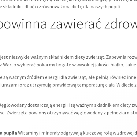
 składniki i dbać o zrównoważoną dietę dla naszych pupili.
 powinna zawierać zdrow
jest niezwykle ważnym składnikiem diety zwierząt. Zapewnia rozwój
arto wybierać pokarmy bogate w wysokiej jakości białko, takie ja
e są ważnym źródłem energii dla zwierząt, ale pełnią również inne
urazami oraz utrzymują prawidłową temperaturę ciała. W diecie 
ęglowodany dostarczają energii i są ważnym składnikiem diety zwi
we. Zwierzęta powinny otrzymywać węglowodany z pełnoziarnisty
a pupila
Witaminy i minerały odgrywają kluczową rolę w zdrowej d