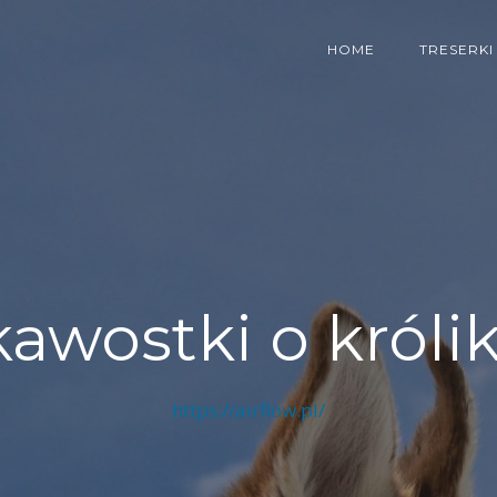
HOME
TRESERKI
kawostki o króli
https://airflow.pl/