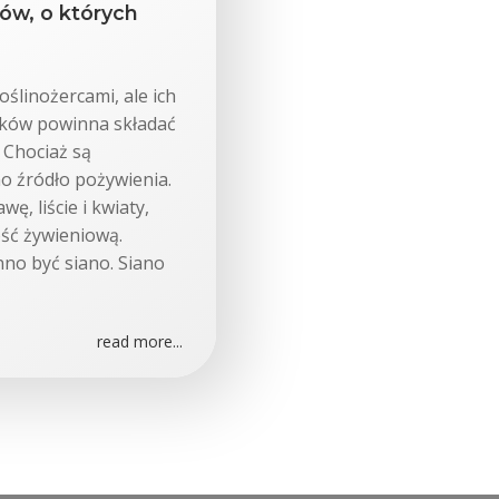
ków, o których
oślinożercami, ale ich
ików powinna składać
 Chociaż są
no źródło pożywienia.
ę, liście i kwiaty,
ść żywieniową.
no być siano. Siano
read more...