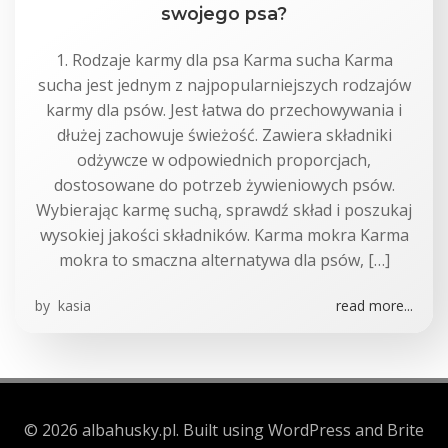
swojego psa?
1. Rodzaje karmy dla psa Karma sucha Karma
sucha jest jednym z najpopularniejszych rodzajów
karmy dla psów. Jest łatwa do przechowywania i
dłużej zachowuje świeżość. Zawiera składniki
odżywcze w odpowiednich proporcjach,
dostosowane do potrzeb żywieniowych psów.
Wybierając karmę suchą, sprawdź skład i poszukaj
wysokiej jakości składników. Karma mokra Karma
mokra to smaczna alternatywa dla psów, […]
by
kasia
read more...
© 2026 albahusky.pl. Built using WordPress and Brite