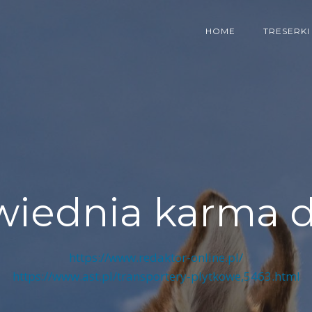
HOME
TRESERKI
iednia karma d
https://www.redaktor-online.pl/
https://www.ast.pl/transportery-plytkowe,5463.html