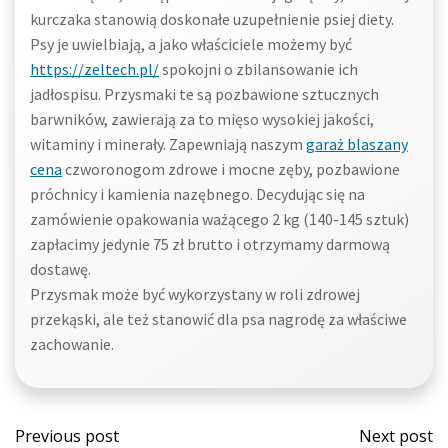
kurczaka stanowią doskonałe uzupełnienie psiej diety.
Psy je uwielbiają, a jako właściciele możemy być
https://zeltech.pl/
spokojni o zbilansowanie ich
jadłospisu. Przysmaki te są pozbawione sztucznych
barwników, zawierają za to mięso wysokiej jakości,
witaminy i minerały. Zapewniają naszym
garaż blaszany
cena
czworonogom zdrowe i mocne zęby, pozbawione
próchnicy i kamienia nazębnego. Decydując się na
zamówienie opakowania ważącego 2 kg (140-145 sztuk)
zapłacimy jedynie 75 zł brutto i otrzymamy darmową
dostawę.
Przysmak może być wykorzystany w roli zdrowej
przekąski, ale też stanowić dla psa nagrodę za właściwe
zachowanie.
Post
Post
Previous post
Next post